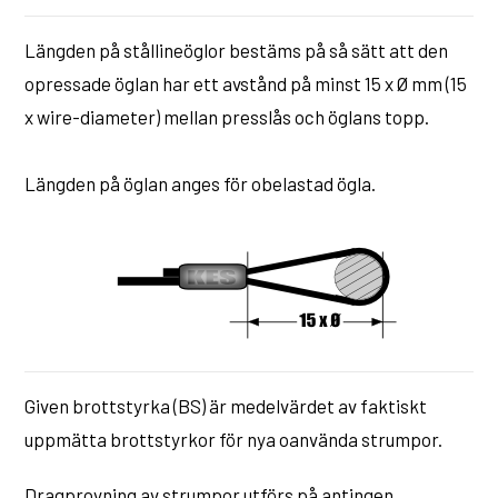
Längden på stållineöglor bestäms på så sätt att den
opressade öglan har ett avstånd på minst 15 x Ø mm (15
x wire-diameter) mellan presslås och öglans topp.
Längden på öglan anges för obelastad ögla.
Given brottstyrka (BS) är medelvärdet av faktiskt
uppmätta brottstyrkor för nya oanvända strumpor.
Dragprovning av strumpor utförs på antingen